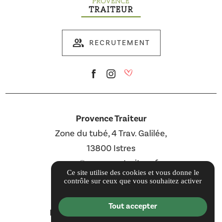
group
RECRUTEMENT
Provence Traiteur
Zone du tubé, 4 Trav. Galilée,
13800 Istres
com@provencetraiteur.fr
Ce site utilise des cookies et vous donne le
04 12 16 00 02
contrôle sur ceux que vous souhaitez activer
Guide local
Tout accepter
Informations complémentaires