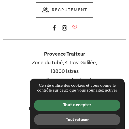
group
RECRUTEMENT
Provence Traiteur
Zone du tubé, 4 Trav. Galilée,
13800 Istres
com@provencetraiteur.fr
Ce site utilise des cookies et vous donne le
04 12 16 00 02
contrôle sur ceux que vous souhaitez activer
Guide local
Tout accepter
Informations complémentaires
Mentions légales
Tout refuser
Politique de confidentialité