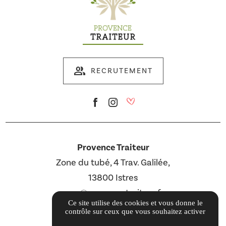
group
RECRUTEMENT
Provence Traiteur
Zone du tubé, 4 Trav. Galilée,
13800 Istres
com@provencetraiteur.fr
Ce site utilise des cookies et vous donne le
04 12 16 00 02
contrôle sur ceux que vous souhaitez activer